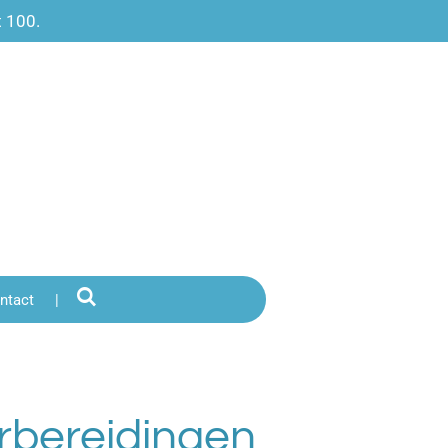
t 100.
ntact
orbereidingen