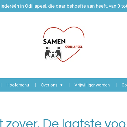
iederéén in Odiliapeel, die daar behoefte aan heeft, van 0 to
Hoofdmenu
Over ons
Vrijwilliger worden
Co
t zover. De laatste vo