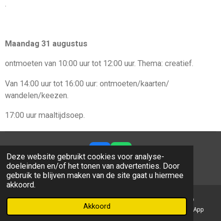
.
Maandag 31 augustus
ontmoeten van 10:00 uur tot 12:00 uur. Thema:
creatief.
Van 14:00 uur tot 16:00 uur: ontmoeten/kaarten/
wandelen
/
keezen
.
17:00 uur maaltijdsoep.
Deze website gebruikt cookies voor analyse-
F
W
doeleinden en/of het tonen van advertenties. Door
a
h
© 2018 - 2025 Samen Odiliapeel
gebruik te blijven maken van de site gaat u hiermee
c
a
akkoord.
e
t
b
s
o
A
Akkoord
E-mailadres
Kaart
Facebook
WhatsApp
o
p