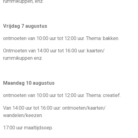
rummikuppen, enz.
Vrijdag 7 augustus
ontmoeten van 10
:
00 uur tot 12
:
00 uur.
T
hema:
bakken.
Ontmoeten van 14
:
00 uur tot 16
:
00 uur: kaarten
/
rummi
k
uppen
enz.
Maandag 10 augustus
ontmoeten van 1
0:
00 uur tot 12
:
00 uur. Thema:
creatief.
Van 1
4:
00 uur tot 1
6:
00 uur: ontmoeten
/kaarten
/
wandelen
/
keezen
.
17
:
00 uur maaltijdsoep.