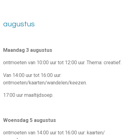
augustus
Maandag 3 augustus
ontmoeten van 1
0:
00 uur tot 12
:
00 uur. Thema:
creatief
.
Van 1
4:00 uur
tot 16
:
00 uur:
ontmoeten/kaarten
/w
andelen
/
keezen
.
17
:
00 uur maaltijdsoep
.
Woensdag 5 augustus
ontmoet
en
van 1
4:
00
uur
tot 16
:
00 uur
: kaarten
/