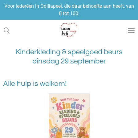
Voor iederéén in Odiliapeel, die daar behoefte aan heeft, van
Ga
0 tot 100.
direct
naar
de
hoofdinhoud
Kinderkleding & speelgoed beurs
dinsdag 29 september
Alle hulp is welkom!