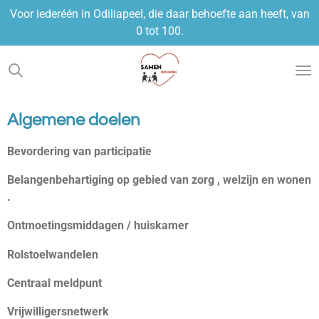
Voor iederéén in Odiliapeel, die daar behoefte aan heeft, van
Ga
0 tot 100.
direct
naar
de
hoofdinhoud
Algemene doelen
Bevordering van participatie
Belangenbehartiging op gebied van zorg , welzijn en wonen
.
Ontmoetingsmiddagen / huiskamer
Rolstoelwandelen
Centraal meldpunt
Vrijwilligersnetwerk