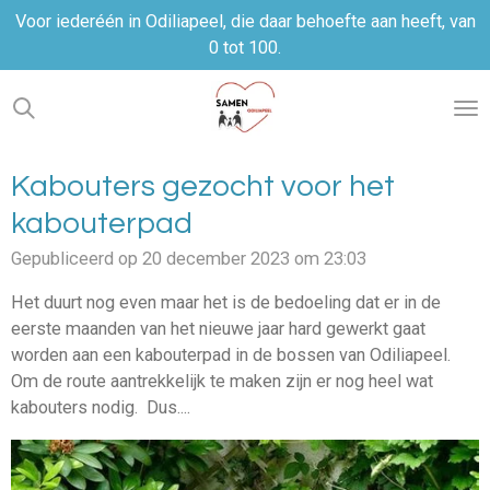
Voor iederéén in Odiliapeel, die daar behoefte aan heeft, van
Ga
0 tot 100.
direct
naar
de
hoofdinhoud
Kabouters gezocht voor het
kabouterpad
Gepubliceerd op 20 december 2023 om 23:03
Het duurt nog even maar het is de bedoeling dat er in de
eerste maanden van het nieuwe jaar hard gewerkt gaat
worden aan een kabouterpad in de bossen van Odiliapeel.
Om de route aantrekkelijk te maken zijn er nog heel wat
kabouters nodig. Dus....